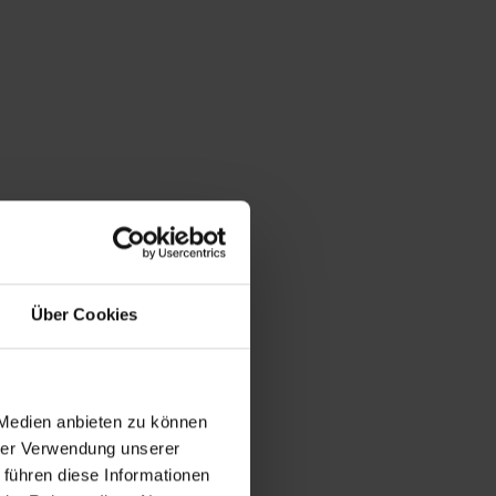
d/oder
ige
er
chnung mit
ngegebenen
sgewiesenen
sondert
Über Cookies
chtes per
eweiligen
 Medien anbieten zu können
ds an die von
hrer Verwendung unserer
e Ware nach
 führen diese Informationen