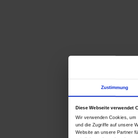
unseres 
gespeich
4. Preise, L
Die in u
gesetzli
Anwendun
ausgewie
Preisen 
Versandk
Zustimmung
gekennze
Spedition
Diese Webseite verwendet 
Angebot
Wir verwenden Cookies, um I
Die Lief
und die Zugriffe auf unsere 
Ihnen an
Website an unsere Partner fü