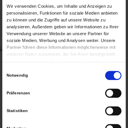
antiker Kerbschnitzerei Rahmen mit Glas – ca.
124,50
€
inkl. MwSt., zzgl.
Wir verwenden Cookies, um Inhalte und Anzeigen zu
alter Putti / Engel Kopf – Gips F.M.M. 32
54cm x 65cm
Versandkosten
personalisieren, Funktionen für soziale Medien anbieten
64,50
€
90,00
€
inkl. MwSt., zzgl.
inkl. MwSt., zzgl.
zu können und die Zugriffe auf unsere Website zu
Versandkosten
Versandkosten
analysieren. Außerdem geben wir Informationen zu Ihrer
Verwendung unserer Website an unsere Partner für
CHRISTIAN A. THEUER
soziale Medien, Werbung und Analysen weiter. Unsere
ANTIQUITÄTEN & KURIOSITÄTEN & MEHR
Partner führen diese Informationen möglicherweise mit
weiteren Daten zusammen, die Sie ihnen bereitgestellt
Wiggenreute 12
haben oder die sie im Rahmen Ihrer Nutzung der Dienste
88353 Kißlegg
gesammelt haben. Sie geben Einwilligung zu unseren
Einwilligungsauswahl
Cookies, wenn Sie unsere Webseite weiterhin nutzen.
Notwendig
Lagerverkauf Kißlegg:
Stolzenseeweg 32
Präferenzen
88353 Kisslegg
Statistiken