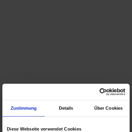
Du bist hier:
Startseite
/
Shop
/
Varia
/
Sakrales
Sortieren nach
Standard
Zeige
15 Produkte pro Seite
Zustimmung
Details
Über Cookies
antiker religiöser Tischaufsteller
Diese Webseite verwendet Cookies