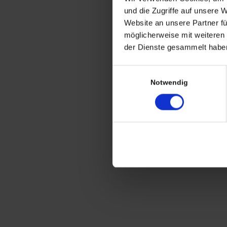
Versandkosten
und die Zugriffe auf unsere 
CHRISTIAN A. THEUER
Website an unsere Partner fü
ANTIQUITÄTEN & KURIOSITÄTEN & M
möglicherweise mit weiteren
der Dienste gesammelt haben
Wiggenreute 12
88353 Kißlegg
Einwilligungsauswahl
Notwendig
Lagerverkauf Kißlegg:
Stolzenseeweg 32
88353 Kisslegg
© 2021 Christian A. Theuer
Vertrag widerrufen