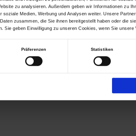
Website zu analysieren. Außerdem geben wir Informationen zu I
Termine nach Vereinbaru
r soziale Medien, Werbung und Analysen weiter. Unsere Partner
EHR
persönlich anwesend bin ic
 Daten zusammen, die Sie ihnen bereitgestellt haben oder die s
. Sie geben Einwilligung zu unseren Cookies, wenn Sie unsere 
Freitags von 11.00 – 17.00
Tel: +49 (0)7563 – 53727
Präferenzen
Statistiken
Mobil: +49 (0)177 – 4639
AGB
Zahlung
Versandkosten
Lieferung