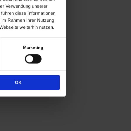
hrer Verwendung unserer
ng
 führen diese Informationen
h in der Regel
ie im Rahmen Ihrer Nutzung
Webseite weiterhin nutzen.
 Uhr
4
Marketing
333
OK
Widerrufsrecht
Datenschutz
Impressum
Cookie-Erklärung