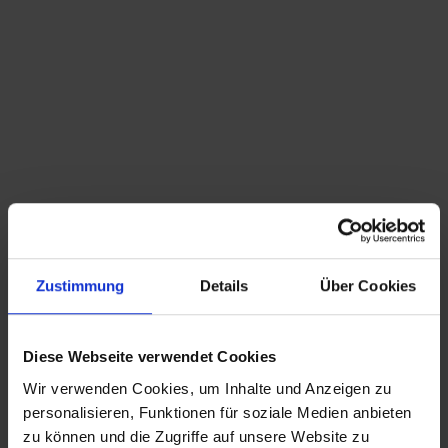
Du bist hier:
Startseite
/
Shop
/
Schlagwort: 1970
Sortieren nach
Standard
Zeige
15 Produkte pro Seite
Zustimmung
Details
Über Cookies
stylisches vintage Nähkästchen
C&B Italia – Mario Bellini – Amanta – vintage
79,00
€
inkl. MwSt., zzgl.
Sessel 1970s Sofa
Versandkosten
Diese Webseite verwendet Cookies
Wir verwenden Cookies, um Inhalte und Anzeigen zu
personalisieren, Funktionen für soziale Medien anbieten
CHRISTIAN A. THEUER
zu können und die Zugriffe auf unsere Website zu