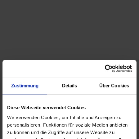
Du bist hier:
Startseite
/
Shop
/
Schlagwort: 19870s
Sortieren nach
Standard
Zeige
15 Produkte pro Seite
Zustimmung
Details
Über Cookies
1 v 3 Armlehnstuhl Karl Fichtel -1950s 60s
Diese Webseite verwendet Cookies
Wir verwenden Cookies, um Inhalte und Anzeigen zu
CHRISTIAN A. THEUER
personalisieren, Funktionen für soziale Medien anbieten
ANTIQUITÄTEN & KURIOSITÄTEN & MEHR
zu können und die Zugriffe auf unsere Website zu