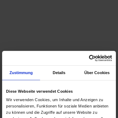
Du bist hier:
Startseite
/
Shop
/
Schlagwort: 20.th century art
Sortieren nach
Standard
Zeige
15 Produkte pro Seite
Zustimmung
Details
Über Cookies
Beethoven Büste Ugo Cipriani (1887-1960) ca.
40cm
Diese Webseite verwendet Cookies
Wir verwenden Cookies, um Inhalte und Anzeigen zu
CHRISTIAN A. THEUER
personalisieren, Funktionen für soziale Medien anbieten
ANTIQUITÄTEN & KURIOSITÄTEN & MEHR
zu können und die Zugriffe auf unsere Website zu