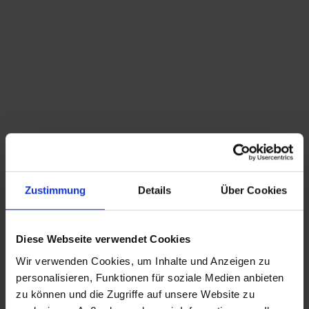
Du bist hier:
Startseite
/
Shop
/
Schlagwort: 20th Century Fox
Sortieren nach
Standard
Zeige
15 Produkte pro Seite
Zustimmung
Details
Über Cookies
Bart Simpson Maske 20th Century Fox – 1996
54,99
€
inkl. MwSt., zzgl.
Versandkosten
Diese Webseite verwendet Cookies
Wir verwenden Cookies, um Inhalte und Anzeigen zu
CHRISTIAN A. THEUER
personalisieren, Funktionen für soziale Medien anbieten
ANTIQUITÄTEN & KURIOSITÄTEN & MEHR
zu können und die Zugriffe auf unsere Website zu