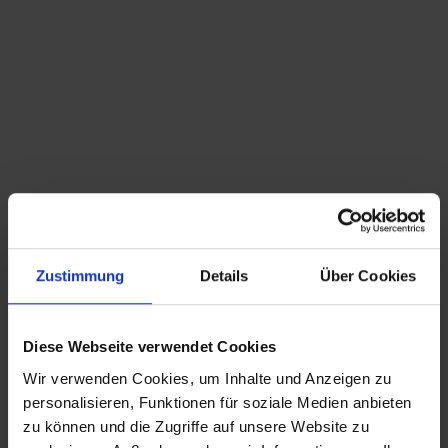
Du bist hier:
Startseite
/
Shop
/
Schlagwort: Ablage
Sortieren nach
Standard
Zeige
15 Produkte pro Seite
Zustimmung
Details
Über Cookies
aussergewöhnlicher vintage Büroschrank
650,00
€
inkl. MwSt., zzgl.
Versandkosten
Diese Webseite verwendet Cookies
Wir verwenden Cookies, um Inhalte und Anzeigen zu
CHRISTIAN A. THEUER
personalisieren, Funktionen für soziale Medien anbieten
ANTIQUITÄTEN & KURIOSITÄTEN & MEHR
zu können und die Zugriffe auf unsere Website zu