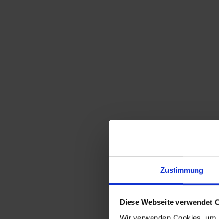
Sortieren nach
Standard
Zeige
15 Produkte pro Seite
Zustimmung
altes NOXON Blechschild
185,00
€
inkl. MwSt., zzgl.
Versandkosten
Diese Webseite verwendet 
Wir verwenden Cookies, um I