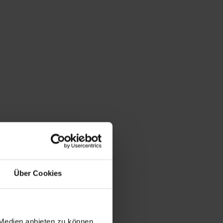
Du bist hier:
Startseite
/
Shop
/
Schlagwort: Affe
Über Cookies
 Medien anbieten zu können