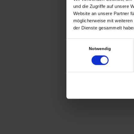
CHRISTIAN A. THEUER
und die Zugriffe auf unsere 
ANTIQUITÄTEN & KURIOSITÄTEN & M
Website an unsere Partner fü
möglicherweise mit weiteren
Wiggenreute 12
der Dienste gesammelt haben
88353 Kißlegg
Einwilligungsauswahl
Lagerverkauf Kißlegg:
Notwendig
Stolzenseeweg 32
88353 Kisslegg
© 2021 Christian A. Theuer
Vertrag widerrufen