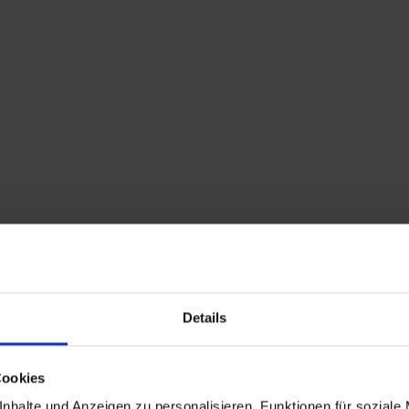
Home
Shop
Kontakt
Warenkorb
Flohmarkttermine
Details
Cookies
nhalte und Anzeigen zu personalisieren, Funktionen für soziale