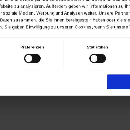
Termine nach Vereinbaru
Website zu analysieren. Außerdem geben wir Informationen zu I
EHR
r soziale Medien, Werbung und Analysen weiter. Unsere Partner
persönlich anwesend bin ic
 Daten zusammen, die Sie ihnen bereitgestellt haben oder die s
Freitags von 11.00 – 17.00
. Sie geben Einwilligung zu unseren Cookies, wenn Sie unsere 
Tel: +49 (0)7563 – 53727
Mobil: +49 (0)177 – 4639
Präferenzen
Statistiken
AGB
Zahlung
Versandkosten
Lieferung