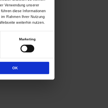
ng
hrer Verwendung unserer
 führen diese Informationen
h in der Regel
ie im Rahmen Ihrer Nutzung
 Uhr
Webseite weiterhin nutzen.
4
333
Marketing
OK
Widerrufsrecht
Datenschutz
Impressum
Cookie-Erklärung