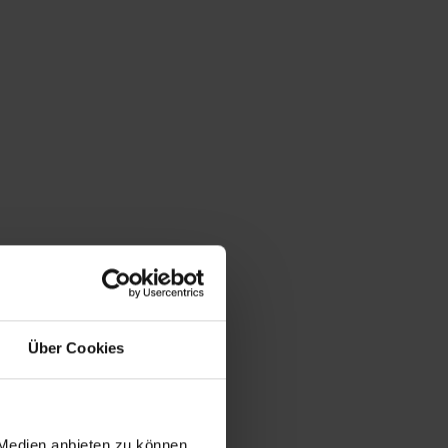
Du bist hier:
Startseite
/
Shop
/
Schlagwort: alte Technik
Über Cookies
 Medien anbieten zu können