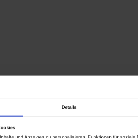
Home
Shop
Kontakt
Warenkorb
Flohmarkttermine
Details
Cookies
nhalte und Anzeigen zu personalisieren, Funktionen für soziale