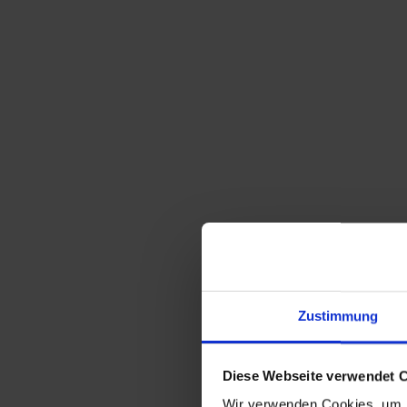
Sortieren nach
Standard
Zeige
15 Produkte pro Seite
Zustimmung
alter elektrischer Hutweiter / Hut-Dehner
Modell ‚Rico‘
Diese Webseite verwendet 
Wir verwenden Cookies, um I