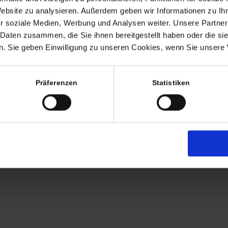
Termine nach Vereinbaru
Website zu analysieren. Außerdem geben wir Informationen zu I
EHR
r soziale Medien, Werbung und Analysen weiter. Unsere Partner
persönlich anwesend bin ic
 Daten zusammen, die Sie ihnen bereitgestellt haben oder die s
Freitags von 11.00 – 17.00
. Sie geben Einwilligung zu unseren Cookies, wenn Sie unsere 
Tel: +49 (0)7563 – 53727
Mobil: +49 (0)177 – 4639
Präferenzen
Statistiken
AGB
Zahlung
Versandkosten
Lieferung