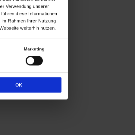
ng
hrer Verwendung unserer
 führen diese Informationen
h in der Regel
ie im Rahmen Ihrer Nutzung
 Uhr
Webseite weiterhin nutzen.
4
333
Marketing
OK
Widerrufsrecht
Datenschutz
Impressum
Cookie-Erklärung