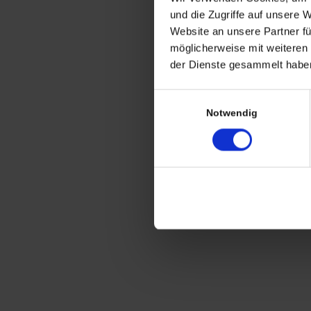
CHRISTIAN A. THEUER
und die Zugriffe auf unsere 
ANTIQUITÄTEN & KURIOSITÄTEN & M
Website an unsere Partner fü
möglicherweise mit weiteren
Wiggenreute 12
der Dienste gesammelt haben
88353 Kißlegg
Einwilligungsauswahl
Lagerverkauf Kißlegg:
Notwendig
Stolzenseeweg 32
88353 Kisslegg
© 2021 Christian A. Theuer
Vertrag widerrufen