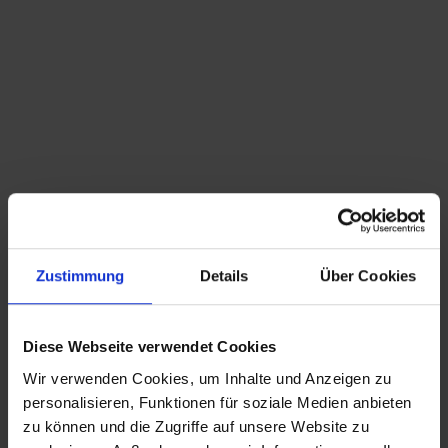
Du bist hier:
Startseite
/
Shop
/
Schlagwort: Asiate
Sortieren nach
Standard
Zeige
15 Produkte pro Seite
Zustimmung
Details
Über Cookies
Mid Century Schnapsglas Ständer
119,00
€
inkl. MwSt., zzgl.
Versandkosten
Diese Webseite verwendet Cookies
Wir verwenden Cookies, um Inhalte und Anzeigen zu
CHRISTIAN A. THEUER
personalisieren, Funktionen für soziale Medien anbieten
ANTIQUITÄTEN & KURIOSITÄTEN & MEHR
zu können und die Zugriffe auf unsere Website zu