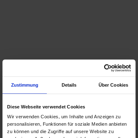
Du bist hier:
Startseite
/
Shop
/
Schlagwort: Bären
Sortieren nach
Standard
Zeige
15 Produkte pro Seite
Zustimmung
Details
Über Cookies
T. Heidenreich Paar spielende Bären Rosenthal
274,50
€
inkl. MwSt., zzgl.
Versandkosten
Diese Webseite verwendet Cookies
Wir verwenden Cookies, um Inhalte und Anzeigen zu
CHRISTIAN A. THEUER
personalisieren, Funktionen für soziale Medien anbieten
ANTIQUITÄTEN & KURIOSITÄTEN & MEHR
zu können und die Zugriffe auf unsere Website zu