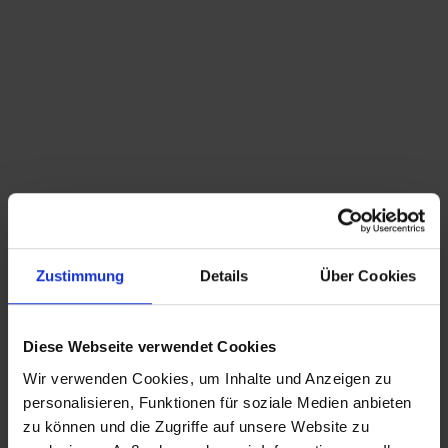
Du bist hier:
Startseite
/
Shop
/
Schlagwort: Birnkrug
Sortieren nach
Standard
Zeige
15 Produkte pro Seite
Zustimmung
Details
Über Cookies
wunderschöner Biedermeier Birnkrug mit
Zinnmontur
299,00
€
inkl. MwSt., zzgl.
Diese Webseite verwendet Cookies
Versandkosten
Wir verwenden Cookies, um Inhalte und Anzeigen zu
CHRISTIAN A. THEUER
personalisieren, Funktionen für soziale Medien anbieten
ANTIQUITÄTEN & KURIOSITÄTEN & MEHR
zu können und die Zugriffe auf unsere Website zu