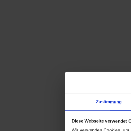
Sortieren nach
Standard
Zeige
15 Produkte pro Seite
Zustimmung
Miroslav Klinger Vase braun ZBS Glas Bohem
Glass
42,50
€
inkl. MwSt., zzgl.
Diese Webseite verwendet 
Versandkosten
Wir verwenden Cookies, um I