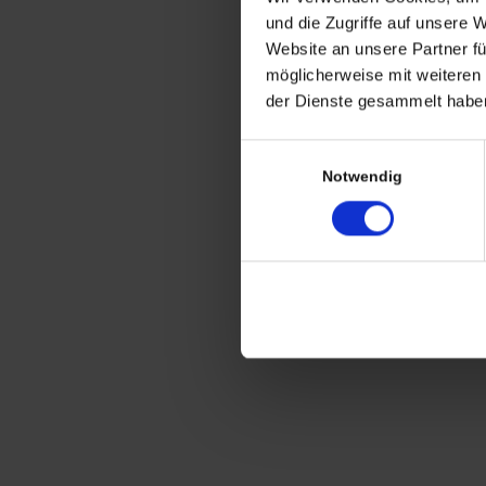
CHRISTIAN A. THEUER
und die Zugriffe auf unsere 
ANTIQUITÄTEN & KURIOSITÄTEN & M
Website an unsere Partner fü
möglicherweise mit weiteren
Wiggenreute 12
der Dienste gesammelt haben
88353 Kißlegg
Einwilligungsauswahl
Lagerverkauf Kißlegg:
Notwendig
Stolzenseeweg 32
88353 Kisslegg
© 2021 Christian A. Theuer
Vertrag widerrufen