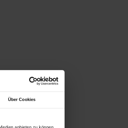
Du bist hier:
Startseite
/
Shop
/
Schlagwort: Bohemia
Über Cookies
 Medien anbieten zu können