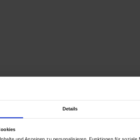
Home
Shop
Kontakt
Warenkorb
Flohmarkttermine
Details
ia
Miroslav Klinger Glas Vase – Czech ZBS Glass
44,50
€
inkl. MwSt., zzgl.
Versandkosten
Cookies
nhalte und Anzeigen zu personalisieren, Funktionen für soziale