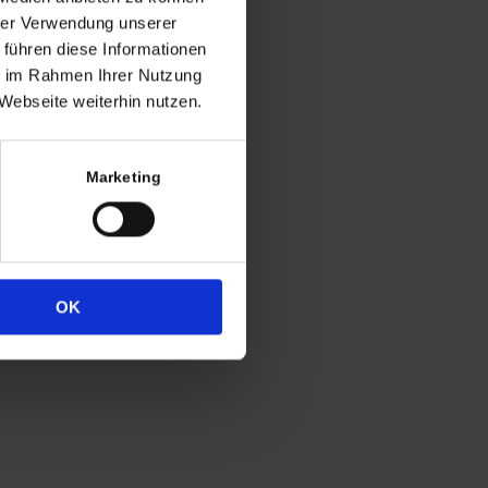
ng
hrer Verwendung unserer
 führen diese Informationen
h in der Regel
ie im Rahmen Ihrer Nutzung
 Uhr
Webseite weiterhin nutzen.
4
333
Marketing
OK
Widerrufsrecht
Datenschutz
Impressum
Cookie-Erklärung