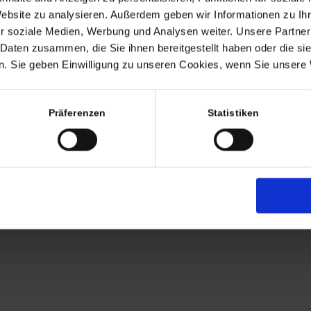
Termine nach Vereinbaru
Website zu analysieren. Außerdem geben wir Informationen zu I
EHR
r soziale Medien, Werbung und Analysen weiter. Unsere Partner
persönlich anwesend bin ic
 Daten zusammen, die Sie ihnen bereitgestellt haben oder die s
Freitags von 11.00 – 17.00
. Sie geben Einwilligung zu unseren Cookies, wenn Sie unsere 
Tel: +49 (0)7563 – 53727
Mobil: +49 (0)177 – 4639
Präferenzen
Statistiken
AGB
Zahlung
Versandkosten
Lieferung