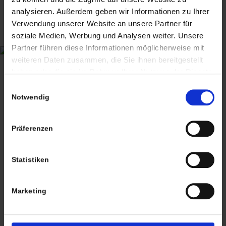
ANTIQUITÄTEN & KURIOSITÄTEN & MEHR
analysieren. Außerdem geben wir Informationen zu Ihrer
Verwendung unserer Website an unsere Partner für
Wiggenreute 12
soziale Medien, Werbung und Analysen weiter. Unsere
88353 Kißlegg
Partner führen diese Informationen möglicherweise mit
weiteren Daten zusammen, die Sie ihnen bereitgestellt
Lagerverkauf Kißlegg:
haben oder die sie im Rahmen Ihrer Nutzung der Dienste
Stolzenseeweg 32
gesammelt haben. Sie geben Einwilligung zu unseren
Einwilligungsauswahl
88353 Kisslegg
Cookies, wenn Sie unsere Webseite weiterhin nutzen.
Notwendig
Präferenzen
Statistiken
Termine nach Vereinbarung
persönlich anwesend bin ich in der Regel
Marketing
Freitags von 11.00 – 17.00 Uhr
Tel: +49 (0)7563 – 537274