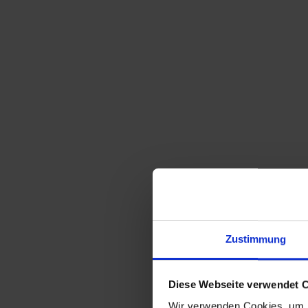
Sortieren nach
Standard
Zeige
15 Produkte pro Seite
Zustimmung
Art Deco Glas Vase – Jean Beck – mit
galvanischer Silberauflage
220,00
€
inkl. MwSt., zzgl.
Diese Webseite verwendet 
Versandkosten
Wir verwenden Cookies, um I