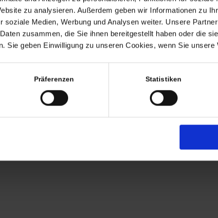
Termine nach Vereinbaru
Website zu analysieren. Außerdem geben wir Informationen zu I
EHR
r soziale Medien, Werbung und Analysen weiter. Unsere Partner
persönlich anwesend bin ic
 Daten zusammen, die Sie ihnen bereitgestellt haben oder die s
Freitags von 11.00 – 17.00
. Sie geben Einwilligung zu unseren Cookies, wenn Sie unsere 
Tel: +49 (0)7563 – 53727
Mobil: +49 (0)177 – 4639
Präferenzen
Statistiken
AGB
Zahlung
Versandkosten
Lieferung