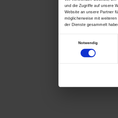
CHRISTIAN A. THEUER
und die Zugriffe auf unsere 
ANTIQUITÄTEN & KURIOSITÄTEN & M
Website an unsere Partner fü
möglicherweise mit weiteren
Wiggenreute 12
der Dienste gesammelt haben
88353 Kißlegg
Einwilligungsauswahl
Lagerverkauf Kißlegg:
Notwendig
Stolzenseeweg 32
88353 Kisslegg
© 2021 Christian A. Theuer
Vertrag widerrufen