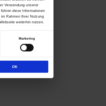
ng
hrer Verwendung unserer
 führen diese Informationen
h in der Regel
ie im Rahmen Ihrer Nutzung
 Uhr
Webseite weiterhin nutzen.
4
333
Marketing
OK
Widerrufsrecht
Datenschutz
Impressum
Cookie-Erklärung