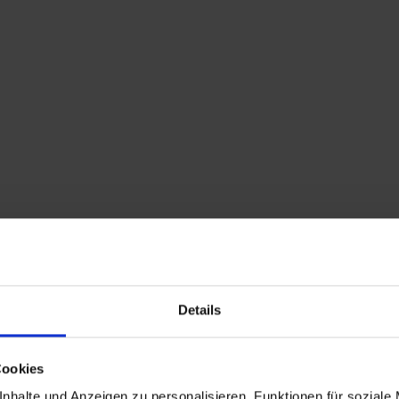
Home
Shop
Kontakt
Warenkorb
Flohmarkttermine
Details
Cookies
nhalte und Anzeigen zu personalisieren, Funktionen für soziale