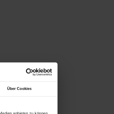
Du bist hier:
Startseite
/
Shop
/
Schlagwort: Carlo Muretti
Über Cookies
 Medien anbieten zu können