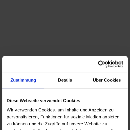
Du bist hier:
Startseite
/
Shop
/
Schlagwort: Christbaumständer
Sortieren nach
Standard
Zeige
15 Produkte pro Seite
Zustimmung
Details
Über Cookies
antiker Christbaum- Weihnachtsbaum- Ständer
mit Spieluhr J.C. Eckardt 2 Walzen
Diese Webseite verwendet Cookies
Wir verwenden Cookies, um Inhalte und Anzeigen zu
CHRISTIAN A. THEUER
personalisieren, Funktionen für soziale Medien anbieten
ANTIQUITÄTEN & KURIOSITÄTEN & MEHR
zu können und die Zugriffe auf unsere Website zu