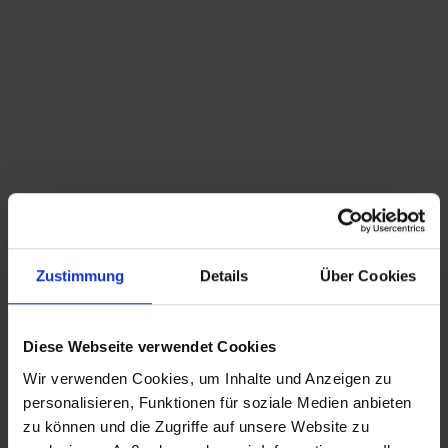
Du bist hier:
Startseite
/
Shop
/
Schlagwort: Display
Sortieren nach
Standard
Zeige
15 Produkte pro Seite
Zustimmung
Details
Über Cookies
vintage Glas Kopf Mozart – Hut Display
44,50
€
inkl. MwSt., zzgl.
Versandkosten
Diese Webseite verwendet Cookies
Wir verwenden Cookies, um Inhalte und Anzeigen zu
CHRISTIAN A. THEUER
personalisieren, Funktionen für soziale Medien anbieten
ANTIQUITÄTEN & KURIOSITÄTEN & MEHR
zu können und die Zugriffe auf unsere Website zu