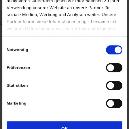
analysieren. Außerdem geben wir Informationen zu Ihrer
Wiggenreute 12
Verwendung unserer Website an unsere Partner für
88353 Kißlegg
soziale Medien, Werbung und Analysen weiter. Unsere
Partner führen diese Informationen möglicherweise mit
Lagerverkauf Kißlegg:
weiteren Daten zusammen, die Sie ihnen bereitgestellt
Stolzenseeweg 32
haben oder die sie im Rahmen Ihrer Nutzung der Dienste
gesammelt haben. Sie geben Einwilligung zu unseren
88353 Kisslegg
Einwilligungsauswahl
Cookies, wenn Sie unsere Webseite weiterhin nutzen.
Notwendig
Präferenzen
Termine nach Vereinbarung
Statistiken
persönlich anwesend bin ich in der Regel
Freitags von 11.00 – 17.00 Uhr
Marketing
Tel: +49 (0)7563 – 537274
Mobil: +49 (0)177 – 4639333
OK