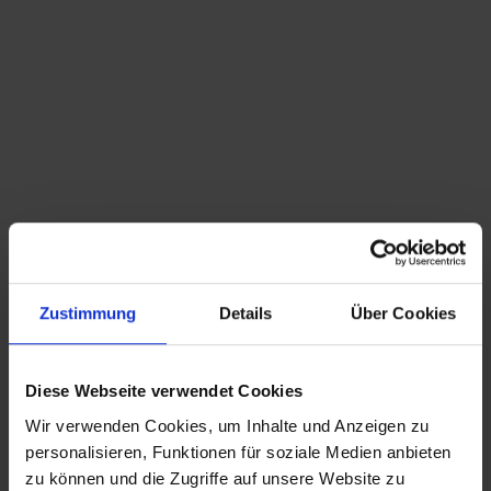
Du bist hier:
Startseite
/
Shop
/
Schlagwort: Eisch
Sortieren nach
Standard
Zeige
15 Produkte pro Seite
Zustimmung
Details
Über Cookies
Eisch Glas Vase – Pfauenauge – blau – ca. 18cm
Eisch Vase – irisierende Einschmelzungen
69,99
€
inkl. MwSt., zzgl.
44,50
€
inkl. MwSt., zzgl.
Versandkosten
Diese Webseite verwendet Cookies
Versandkosten
Wir verwenden Cookies, um Inhalte und Anzeigen zu
personalisieren, Funktionen für soziale Medien anbieten
CHRISTIAN A. THEUER
zu können und die Zugriffe auf unsere Website zu