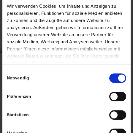
dekorativer großer Emaille Topf mit Deckel &
350,00
€
inkl. MwSt., zzgl.
kleiner Silber Handspiegel – emailliert
Wir verwenden Cookies, um Inhalte und Anzeigen zu
Griffen – blau
Versandkosten
personalisieren, Funktionen für soziale Medien anbieten
64,50
€
inkl. MwSt., zzgl.
zu können und die Zugriffe auf unsere Website zu
Versandkosten
analysieren. Außerdem geben wir Informationen zu Ihrer
Verwendung unserer Website an unsere Partner für
CHRISTIAN A. THEUER
soziale Medien, Werbung und Analysen weiter. Unsere
ANTIQUITÄTEN & KURIOSITÄTEN & MEHR
Partner führen diese Informationen möglicherweise mit
weiteren Daten zusammen, die Sie ihnen bereitgestellt
Wiggenreute 12
haben oder die sie im Rahmen Ihrer Nutzung der Dienste
88353 Kißlegg
gesammelt haben. Sie geben Einwilligung zu unseren
Einwilligungsauswahl
Cookies, wenn Sie unsere Webseite weiterhin nutzen.
Notwendig
Lagerverkauf Kißlegg:
Stolzenseeweg 32
Präferenzen
88353 Kisslegg
Statistiken