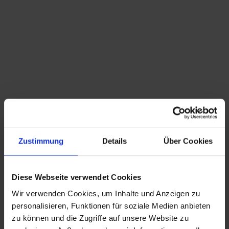
Du bist hier:
Startseite
/
Shop
/
Schlagwort: Eric Merthen
Sortieren nach
Standard
Zeige
15 Produkte pro Seite
Zustimmung
Details
Über Cookies
1 v 2 Eric Merthen Couchtisch
299,00
€
inkl. MwSt., zzgl.
Versandkosten
Diese Webseite verwendet Cookies
Wir verwenden Cookies, um Inhalte und Anzeigen zu
CHRISTIAN A. THEUER
personalisieren, Funktionen für soziale Medien anbieten
ANTIQUITÄTEN & KURIOSITÄTEN & MEHR
zu können und die Zugriffe auf unsere Website zu