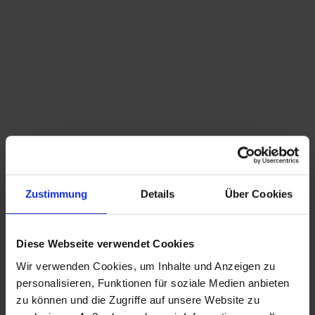
Du bist hier:
Startseite
/
Shop
/
Schlagwort: F. Specht
Sortieren nach
Standard
Zeige
15 Produkte pro Seite
Zustimmung
Details
Über Cookies
Deutsche Bilderbogen für Jung und Alt Nr. 144:
Schön Mietzchen und ihre Verehrer – gerahmt –
um 1870
Diese Webseite verwendet Cookies
99,00
€
inkl. MwSt., zzgl.
Wir verwenden Cookies, um Inhalte und Anzeigen zu
Versandkosten
CHRISTIAN A. THEUER
personalisieren, Funktionen für soziale Medien anbieten
ANTIQUITÄTEN & KURIOSITÄTEN & MEHR
zu können und die Zugriffe auf unsere Website zu