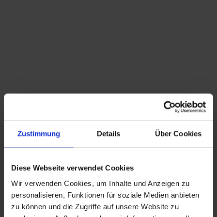
Du bist hier:
Startseite
/
Shop
/
Schlagwort: Fahrzeugteile
Sortieren nach
Standard
Zeige
15 Produkte pro Seite
Zustimmung
Details
Über Cookies
antikes Metall Schild – Motorräder Fahrräder
Fahrzeugteile Reperatur Werkstätte
Diese Webseite verwendet Cookies
Wir verwenden Cookies, um Inhalte und Anzeigen zu
CHRISTIAN A. THEUER
personalisieren, Funktionen für soziale Medien anbieten
ANTIQUITÄTEN & KURIOSITÄTEN & MEHR
zu können und die Zugriffe auf unsere Website zu