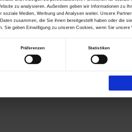
Termine nach Vereinbaru
Website zu analysieren. Außerdem geben wir Informationen zu I
EHR
r soziale Medien, Werbung und Analysen weiter. Unsere Partner
persönlich anwesend bin ic
 Daten zusammen, die Sie ihnen bereitgestellt haben oder die s
Freitags von 11.00 – 17.00
. Sie geben Einwilligung zu unseren Cookies, wenn Sie unsere 
Tel: +49 (0)7563 – 53727
Mobil: +49 (0)177 – 4639
Präferenzen
Statistiken
AGB
Zahlung
Versandkosten
Lieferung