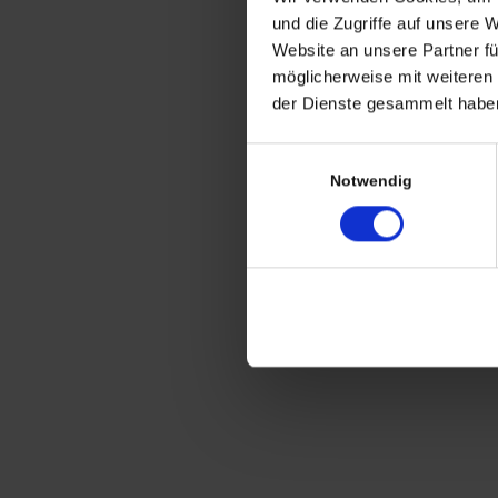
CHRISTIAN A. THEUER
und die Zugriffe auf unsere 
ANTIQUITÄTEN & KURIOSITÄTEN & M
Website an unsere Partner fü
möglicherweise mit weiteren
Wiggenreute 12
der Dienste gesammelt haben
88353 Kißlegg
Einwilligungsauswahl
Lagerverkauf Kißlegg:
Notwendig
Stolzenseeweg 32
88353 Kisslegg
© 2021 Christian A. Theuer
Vertrag widerrufen