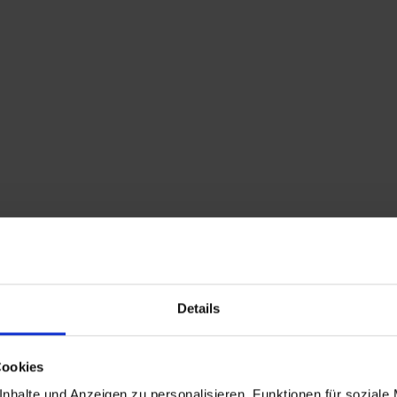
Home
Shop
Kontakt
Warenkorb
Flohmarkttermine
Details
Cookies
nhalte und Anzeigen zu personalisieren, Funktionen für soziale