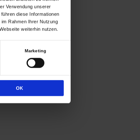
ng
hrer Verwendung unserer
 führen diese Informationen
h in der Regel
ie im Rahmen Ihrer Nutzung
 Uhr
Webseite weiterhin nutzen.
4
333
Marketing
OK
Widerrufsrecht
Datenschutz
Impressum
Cookie-Erklärung