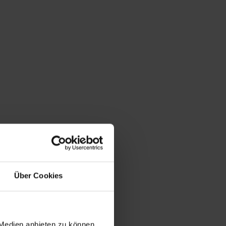
Du bist hier:
Startseite
/
Shop
/
Schlagwort: Ferbedo
Über Cookies
 Medien anbieten zu können