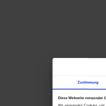
Sortieren nach
Standard
Zeige
15 Produkte pro Seite
Zustimmung
Ferbedo Kinderrad 1950er
Diese Webseite verwendet 
Wir verwenden Cookies, um I