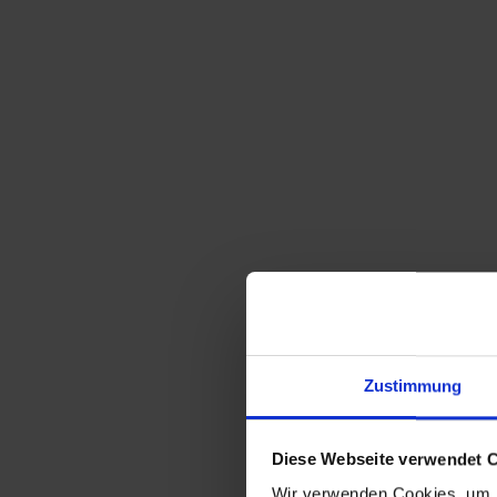
Sortieren nach
Standard
Zeige
15 Produkte pro Seite
Zustimmung
6er Set Stühle von Adam Stegner für Flötotto
kleine Größe – Vintage Pagholz Stuhl
350,00
€
inkl. MwSt., zzgl.
Diese Webseite verwendet 
Versandkosten
Wir verwenden Cookies, um I