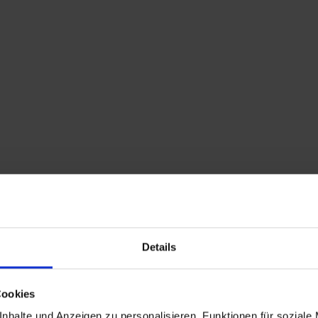
Home
Shop
Kontakt
Warenkorb
Flohmarkttermine
Details
 –
Cookies
nhalte und Anzeigen zu personalisieren, Funktionen für soziale