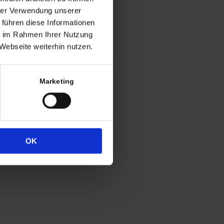
ng
hrer Verwendung unserer
 führen diese Informationen
h in der Regel
ie im Rahmen Ihrer Nutzung
 Uhr
Webseite weiterhin nutzen.
4
333
Marketing
OK
Widerrufsrecht
Datenschutz
Impressum
Cookie-Erklärung