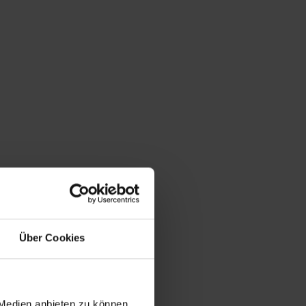
Du bist hier:
Startseite
/
Shop
/
Schlagwort: Flötotto
Über Cookies
 Medien anbieten zu können