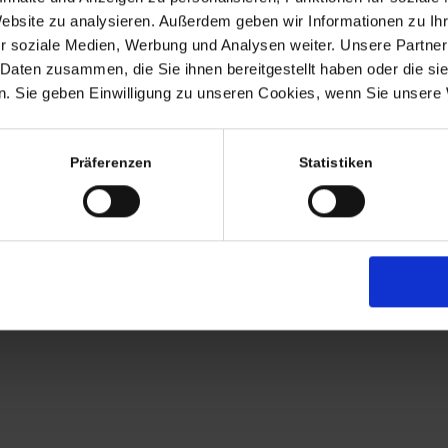
Termine nach Vereinbaru
Website zu analysieren. Außerdem geben wir Informationen zu I
EHR
r soziale Medien, Werbung und Analysen weiter. Unsere Partner
persönlich anwesend bin ic
 Daten zusammen, die Sie ihnen bereitgestellt haben oder die s
Freitags von 11.00 – 17.00
. Sie geben Einwilligung zu unseren Cookies, wenn Sie unsere 
Tel: +49 (0)7563 – 53727
Mobil: +49 (0)177 – 4639
Präferenzen
Statistiken
AGB
Zahlung
Versandkosten
Lieferung