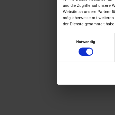
CHRISTIAN A. THEUER
und die Zugriffe auf unsere 
ANTIQUITÄTEN & KURIOSITÄTEN & M
Website an unsere Partner fü
möglicherweise mit weiteren
Wiggenreute 12
der Dienste gesammelt haben
88353 Kißlegg
Einwilligungsauswahl
Lagerverkauf Kißlegg:
Notwendig
Stolzenseeweg 32
88353 Kisslegg
© 2021 Christian A. Theuer
Vertrag widerrufen