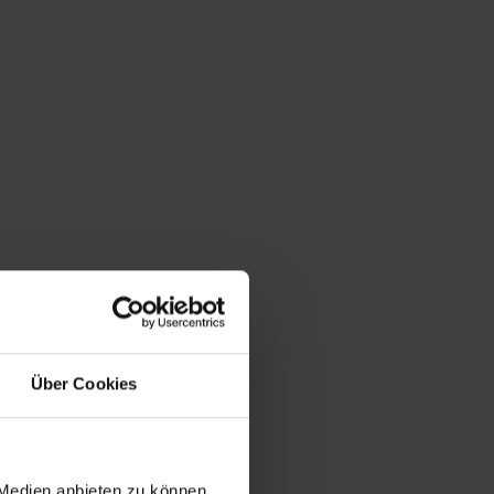
Du bist hier:
Startseite
/
Shop
/
Schlagwort: Franken KG
Über Cookies
 Medien anbieten zu können