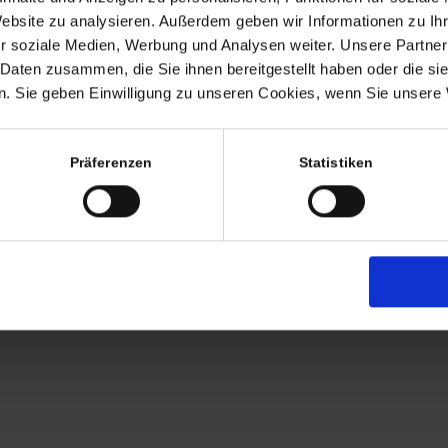
Termine nach Vereinbaru
Website zu analysieren. Außerdem geben wir Informationen zu I
EHR
r soziale Medien, Werbung und Analysen weiter. Unsere Partner
persönlich anwesend bin ic
 Daten zusammen, die Sie ihnen bereitgestellt haben oder die s
Freitags von 11.00 – 17.00
. Sie geben Einwilligung zu unseren Cookies, wenn Sie unsere 
Tel: +49 (0)7563 – 53727
Mobil: +49 (0)177 – 4639
Präferenzen
Statistiken
AGB
Zahlung
Versandkosten
Lieferung