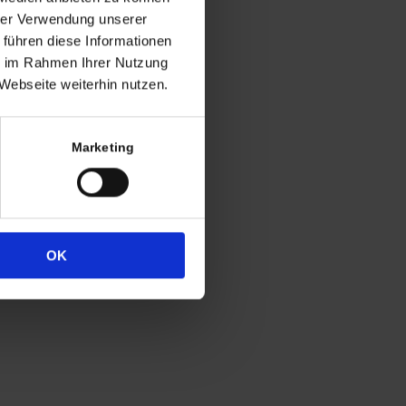
ng
hrer Verwendung unserer
 führen diese Informationen
h in der Regel
ie im Rahmen Ihrer Nutzung
 Uhr
Webseite weiterhin nutzen.
4
333
Marketing
OK
Widerrufsrecht
Datenschutz
Impressum
Cookie-Erklärung