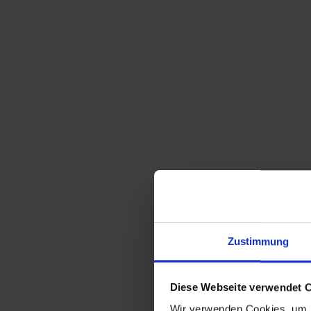
Sortieren nach
Standard
Zeige
15 Produkte pro Seite
Zustimmung
große J.T. Kalmar Donut Lampe Ø36cm
Diese Webseite verwendet 
Wir verwenden Cookies, um I