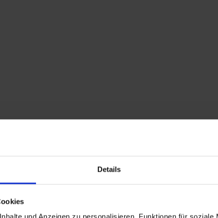
Home
Shop
Kontakt
Warenkorb
Flohmarkttermine
Details
Cookies
nhalte und Anzeigen zu personalisieren, Funktionen für soziale