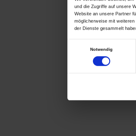
CHRISTIAN A. THEUER
und die Zugriffe auf unsere 
ANTIQUITÄTEN & KURIOSITÄTEN & M
Website an unsere Partner fü
möglicherweise mit weiteren
Wiggenreute 12
der Dienste gesammelt haben
88353 Kißlegg
Einwilligungsauswahl
Lagerverkauf Kißlegg:
Notwendig
Stolzenseeweg 32
88353 Kisslegg
© 2021 Christian A. Theuer
Vertrag widerrufen