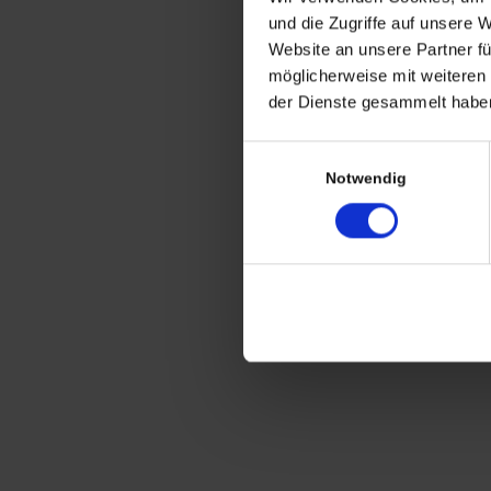
CHRISTIAN A. THEUER
und die Zugriffe auf unsere 
ANTIQUITÄTEN & KURIOSITÄTEN & M
Website an unsere Partner fü
möglicherweise mit weiteren
Wiggenreute 12
der Dienste gesammelt haben
88353 Kißlegg
Einwilligungsauswahl
Lagerverkauf Kißlegg:
Notwendig
Stolzenseeweg 32
88353 Kisslegg
© 2021 Christian A. Theuer
Vertrag widerrufen