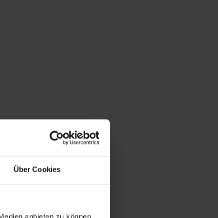
Du bist hier:
Startseite
/
Shop
/
Schlagwort: Gabel
Über Cookies
Mid Century Bakelit Tisch Set: 3 X Gabel +
Ständer + Box
64,50
€
inkl. MwSt., zzgl.
Versandkosten
 Medien anbieten zu können