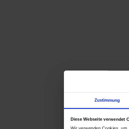
Sortieren nach
Standard
Zeige
15 Produkte pro Seite
Zustimmung
6 x WMF Kuchengabel Modell Hamburg –
1965 prämierte Verpackung
74,50
€
inkl. MwSt., zzgl.
Diese Webseite verwendet 
Versandkosten
Wir verwenden Cookies, um I