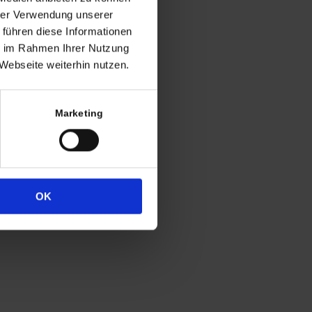
ng
hrer Verwendung unserer
 führen diese Informationen
h in der Regel
ie im Rahmen Ihrer Nutzung
 Uhr
Webseite weiterhin nutzen.
4
333
Marketing
OK
Widerrufsrecht
Datenschutz
Impressum
Cookie-Erklärung