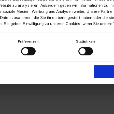
Termine nach Vereinbaru
Website zu analysieren. Außerdem geben wir Informationen zu I
EHR
r soziale Medien, Werbung und Analysen weiter. Unsere Partner
persönlich anwesend bin ic
 Daten zusammen, die Sie ihnen bereitgestellt haben oder die s
Freitags von 11.00 – 17.00
. Sie geben Einwilligung zu unseren Cookies, wenn Sie unsere 
Tel: +49 (0)7563 – 53727
Mobil: +49 (0)177 – 4639
Präferenzen
Statistiken
AGB
Zahlung
Versandkosten
Lieferung