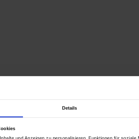
Home
Shop
Kontakt
Warenkorb
Flohmarkttermine
Details
alte Wellner Besteck Truhe 72+20 Teile 90er
Silber Kreuzband – Besteckset
999,00
€
inkl. MwSt., zzgl.
Cookies
Versandkosten
nhalte und Anzeigen zu personalisieren, Funktionen für soziale