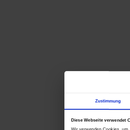
Sortieren nach
Standard
Zeige
15 Produkte pro Seite
Zustimmung
Stoll giroflex – 60s Büro Stuhl
199,00
€
inkl. MwSt., zzgl.
Versandkosten
Diese Webseite verwendet 
Wir verwenden Cookies, um I