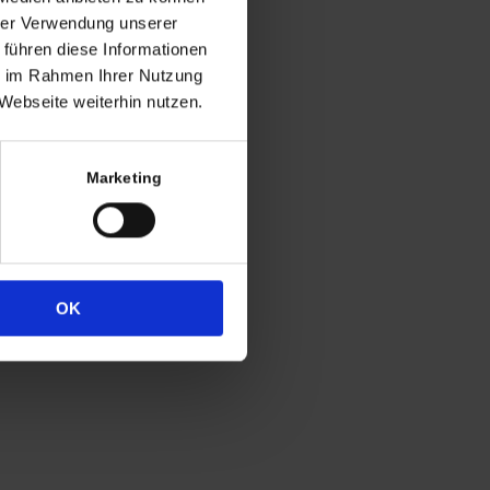
ng
hrer Verwendung unserer
 führen diese Informationen
h in der Regel
ie im Rahmen Ihrer Nutzung
 Uhr
Webseite weiterhin nutzen.
4
333
Marketing
OK
Widerrufsrecht
Datenschutz
Impressum
Cookie-Erklärung