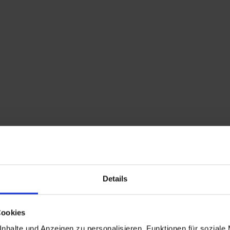
Home
Shop
Kontakt
Warenkorb
Flohmarkttermine
Details
Cookies
nhalte und Anzeigen zu personalisieren, Funktionen für soziale