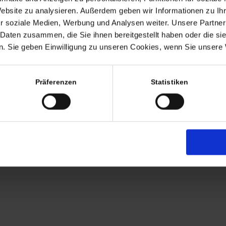
Termine nach Vereinbaru
Website zu analysieren. Außerdem geben wir Informationen zu I
EHR
r soziale Medien, Werbung und Analysen weiter. Unsere Partner
persönlich anwesend bin ic
 Daten zusammen, die Sie ihnen bereitgestellt haben oder die s
Freitags von 11.00 – 17.00
. Sie geben Einwilligung zu unseren Cookies, wenn Sie unsere 
Tel: +49 (0)7563 – 53727
Mobil: +49 (0)177 – 4639
Präferenzen
Statistiken
AGB
Zahlung
Versandkosten
Lieferung