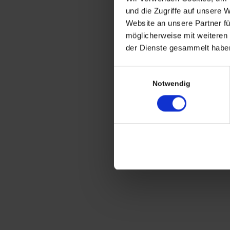
CHRISTIAN A. THEUER
und die Zugriffe auf unsere 
ANTIQUITÄTEN & KURIOSITÄTEN & M
Website an unsere Partner fü
möglicherweise mit weiteren
Wiggenreute 12
der Dienste gesammelt haben
88353 Kißlegg
Einwilligungsauswahl
Lagerverkauf Kißlegg:
Notwendig
Stolzenseeweg 32
88353 Kisslegg
© 2021 Christian A. Theuer
Vertrag widerrufen