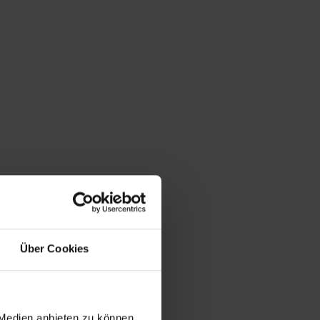
Du bist hier:
Startseite
/
Shop
/
Schlagwort: giroflex
Über Cookies
 Medien anbieten zu können