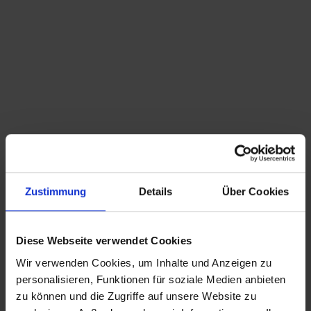
Du bist hier:
Startseite
/
Shop
/
Schlagwort: Glaslampe
Sortieren nach
Standard
Zeige
15 Produkte pro Seite
Zustimmung
Details
Über Cookies
große J.T. Kalmar Donut Lampe Ø36cm
Diese Webseite verwendet Cookies
Wir verwenden Cookies, um Inhalte und Anzeigen zu
CHRISTIAN A. THEUER
personalisieren, Funktionen für soziale Medien anbieten
ANTIQUITÄTEN & KURIOSITÄTEN & MEHR
zu können und die Zugriffe auf unsere Website zu