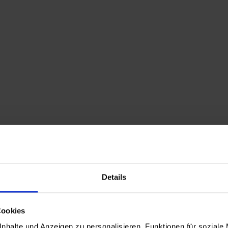
Home
Shop
Kontakt
Warenkorb
Flohmarkttermine
Details
großes vintage Myanmar Pailettenbild – Burma
Stickbild Hippie Style
155,00
€
inkl. MwSt., zzgl.
Cookies
Versandkosten
nhalte und Anzeigen zu personalisieren, Funktionen für soziale