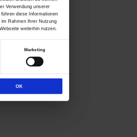
ng
hrer Verwendung unserer
 führen diese Informationen
h in der Regel
ie im Rahmen Ihrer Nutzung
 Uhr
Webseite weiterhin nutzen.
4
333
Marketing
OK
Widerrufsrecht
Datenschutz
Impressum
Cookie-Erklärung