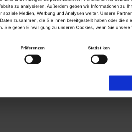
Termine nach Vereinbaru
Website zu analysieren. Außerdem geben wir Informationen zu I
EHR
r soziale Medien, Werbung und Analysen weiter. Unsere Partner
persönlich anwesend bin ic
 Daten zusammen, die Sie ihnen bereitgestellt haben oder die s
Freitags von 11.00 – 17.00
. Sie geben Einwilligung zu unseren Cookies, wenn Sie unsere 
Tel: +49 (0)7563 – 53727
Mobil: +49 (0)177 – 4639
Präferenzen
Statistiken
AGB
Zahlung
Versandkosten
Lieferung