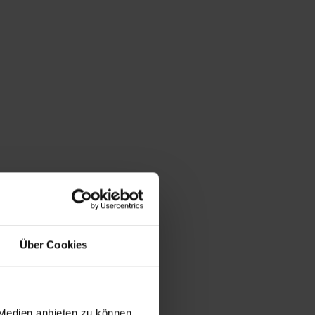
Du bist hier:
Startseite
/
Shop
/
Schlagwort: Hippie
Über Cookies
 Medien anbieten zu können