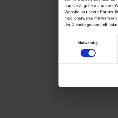
CHRISTIAN A. THEUER
und die Zugriffe auf unsere 
ANTIQUITÄTEN & KURIOSITÄTEN & M
Website an unsere Partner fü
möglicherweise mit weiteren
Wiggenreute 12
der Dienste gesammelt haben
88353 Kißlegg
Einwilligungsauswahl
Lagerverkauf Kißlegg:
Notwendig
Stolzenseeweg 32
88353 Kisslegg
© 2021 Christian A. Theuer
Vertrag widerrufen