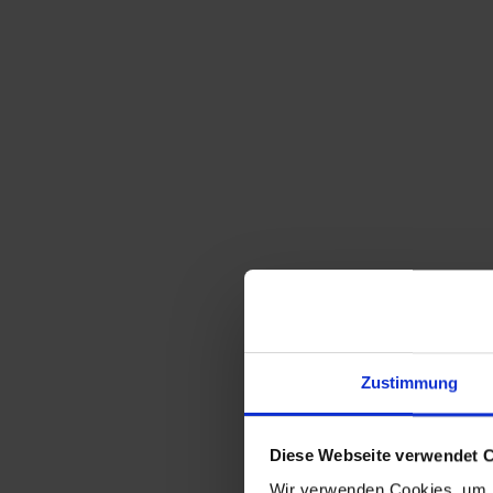
Sortieren nach
Standard
Zeige
15 Produkte pro Seite
Zustimmung
indonesischer Muschel Rucksack
64,50
€
inkl. MwSt., zzgl.
Versandkosten
Diese Webseite verwendet 
Wir verwenden Cookies, um I