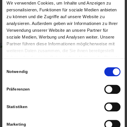
alter Singer Werkstatthocker – höhenverstellbar –
Hocker
Wir verwenden Cookies, um Inhalte und Anzeigen zu
Versandkosten
Industriedesign
115,00
€
inkl. MwSt., zzgl.
personalisieren, Funktionen für soziale Medien anbieten
Versandkosten
zu können und die Zugriffe auf unsere Website zu
analysieren. Außerdem geben wir Informationen zu Ihrer
Verwendung unserer Website an unsere Partner für
CHRISTIAN A. THEUER
soziale Medien, Werbung und Analysen weiter. Unsere
ANTIQUITÄTEN & KURIOSITÄTEN & MEHR
Partner führen diese Informationen möglicherweise mit
weiteren Daten zusammen, die Sie ihnen bereitgestellt
Wiggenreute 12
haben oder die sie im Rahmen Ihrer Nutzung der Dienste
88353 Kißlegg
gesammelt haben. Sie geben Einwilligung zu unseren
Einwilligungsauswahl
Lagerverkauf Kißlegg:
Cookies, wenn Sie unsere Webseite weiterhin nutzen.
Notwendig
Stolzenseeweg 32
88353 Kisslegg
Präferenzen
Statistiken
Marketing
Termine nach Vereinbarung