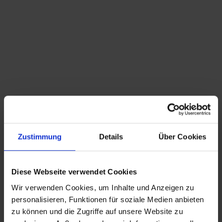
Du bist hier:
Startseite
/
Shop
/
Schlagwort: Horst Tüselmann
Sortieren nach
Standard
Zeige
15 Produkte pro Seite
Zustimmung
Details
Über Cookies
große Peil (&Putzler) Schleiergraphit Vase – Horst
Tüselmann – 36,5cm
245,00
€
inkl. MwSt., zzgl.
Diese Webseite verwendet Cookies
Versandkosten
Wir verwenden Cookies, um Inhalte und Anzeigen zu
CHRISTIAN A. THEUER
personalisieren, Funktionen für soziale Medien anbieten
ANTIQUITÄTEN & KURIOSITÄTEN & MEHR
zu können und die Zugriffe auf unsere Website zu