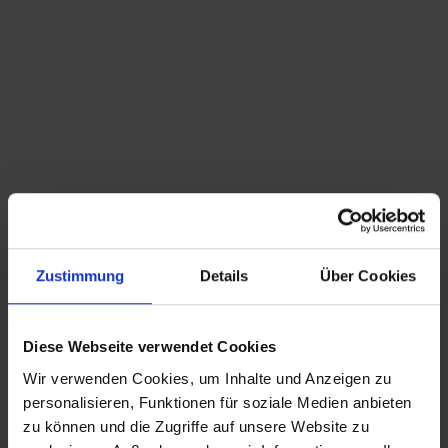
Du bist hier:
Startseite
/
Shop
/
Schlagwort: Ingolstadt
Sortieren nach
Standard
Zeige
15 Produkte pro Seite
Zustimmung
Details
Über Cookies
antiker Teller Zell – Ingolstadt – Biedermeier
Motiv Teller
125,00
€
inkl. MwSt., zzgl.
Diese Webseite verwendet Cookies
Versandkosten
Wir verwenden Cookies, um Inhalte und Anzeigen zu
CHRISTIAN A. THEUER
personalisieren, Funktionen für soziale Medien anbieten
ANTIQUITÄTEN & KURIOSITÄTEN & MEHR
zu können und die Zugriffe auf unsere Website zu