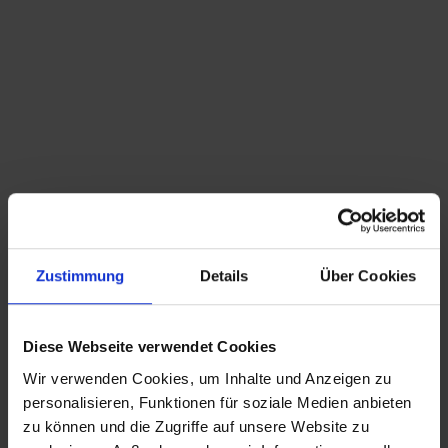
Du bist hier:
Startseite
/
Shop
/
Schlagwort: Jasba
Sortieren nach
Standard
Zeige
15 Produkte pro Seite
Zustimmung
Details
Über Cookies
Jasba Fat Lava Vase
54,50
€
inkl. MwSt., zzgl.
Versandkosten
Diese Webseite verwendet Cookies
Wir verwenden Cookies, um Inhalte und Anzeigen zu
CHRISTIAN A. THEUER
personalisieren, Funktionen für soziale Medien anbieten
ANTIQUITÄTEN & KURIOSITÄTEN & MEHR
zu können und die Zugriffe auf unsere Website zu