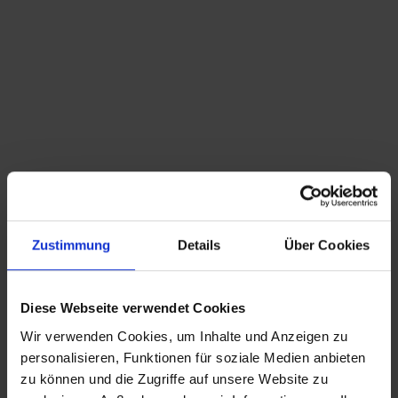
Du bist hier:
Startseite
/
Shop
/
Schlagwort: Kaffe
Sortieren nach
Standard
Zeige
15 Produkte pro Seite
Zustimmung
Details
Über Cookies
alte Bonbon Blechdose – Villosa
HUSTELINCHEN
54,50
€
inkl. MwSt., zzgl.
Diese Webseite verwendet Cookies
Versandkosten
Wir verwenden Cookies, um Inhalte und Anzeigen zu
CHRISTIAN A. THEUER
personalisieren, Funktionen für soziale Medien anbieten
ANTIQUITÄTEN & KURIOSITÄTEN & MEHR
zu können und die Zugriffe auf unsere Website zu