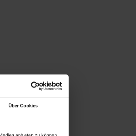
Du bist hier:
Startseite
/
Shop
/
Schlagwort: Kandelaber
Über Cookies
 Medien anbieten zu können