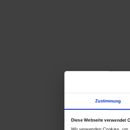
Sortieren nach
Standard
Zeige
15 Produkte pro Seite
Zustimmung
Paar E.W. Asplind Schweden Kerzenhalter
115,00
€
inkl. MwSt., zzgl.
Versandkosten
Diese Webseite verwendet 
Wir verwenden Cookies, um I