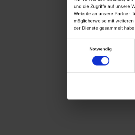
CHRISTIAN A. THEUER
und die Zugriffe auf unsere 
ANTIQUITÄTEN & KURIOSITÄTEN & M
Website an unsere Partner fü
möglicherweise mit weiteren
Wiggenreute 12
der Dienste gesammelt haben
88353 Kißlegg
Einwilligungsauswahl
Lagerverkauf Kißlegg:
Notwendig
Stolzenseeweg 32
88353 Kisslegg
© 2021 Christian A. Theuer
Vertrag widerrufen