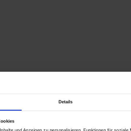
Home
Shop
Kontakt
Warenkorb
Flohmarkttermine
Details
Cookies
nhalte und Anzeigen zu personalisieren, Funktionen für soziale