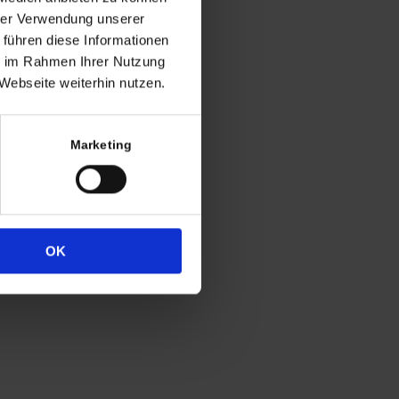
ng
hrer Verwendung unserer
 führen diese Informationen
h in der Regel
ie im Rahmen Ihrer Nutzung
 Uhr
Webseite weiterhin nutzen.
4
333
Marketing
OK
Widerrufsrecht
Datenschutz
Impressum
Cookie-Erklärung