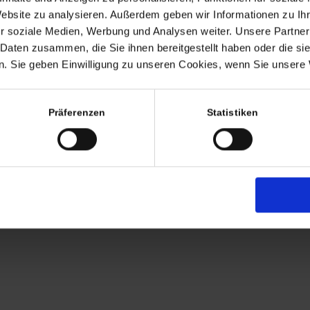
Termine nach Vereinbaru
Website zu analysieren. Außerdem geben wir Informationen zu I
EHR
r soziale Medien, Werbung und Analysen weiter. Unsere Partner
persönlich anwesend bin ic
 Daten zusammen, die Sie ihnen bereitgestellt haben oder die s
Freitags von 11.00 – 17.00
. Sie geben Einwilligung zu unseren Cookies, wenn Sie unsere 
Tel: +49 (0)7563 – 53727
Mobil: +49 (0)177 – 4639
Präferenzen
Statistiken
AGB
Zahlung
Versandkosten
Lieferung