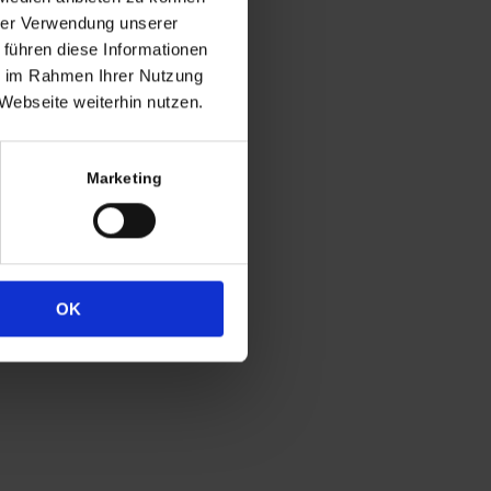
ng
hrer Verwendung unserer
 führen diese Informationen
h in der Regel
ie im Rahmen Ihrer Nutzung
 Uhr
Webseite weiterhin nutzen.
4
333
Marketing
OK
Widerrufsrecht
Datenschutz
Impressum
Cookie-Erklärung