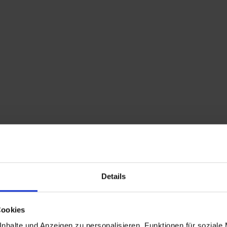
Home
Shop
Kontakt
Warenkorb
Flohmarkttermine
Details
Cookies
nhalte und Anzeigen zu personalisieren, Funktionen für soziale