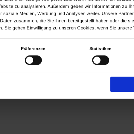
Termine nach Vereinbaru
Website zu analysieren. Außerdem geben wir Informationen zu I
EHR
r soziale Medien, Werbung und Analysen weiter. Unsere Partner
persönlich anwesend bin ic
 Daten zusammen, die Sie ihnen bereitgestellt haben oder die s
Freitags von 11.00 – 17.00
. Sie geben Einwilligung zu unseren Cookies, wenn Sie unsere 
Tel: +49 (0)7563 – 53727
Mobil: +49 (0)177 – 4639
Präferenzen
Statistiken
AGB
Zahlung
Versandkosten
Lieferung