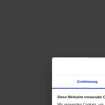
Sortieren nach
Standard
Zeige
15 Produkte pro Seite
Zustimmung
Leben & Wunderzeichen d. H. Antonio von
Padua 1657 Approb.Jacob Bisling
349,00
€
inkl. MwSt., zzgl.
Diese Webseite verwendet 
Versandkosten
Wir verwenden Cookies, um I