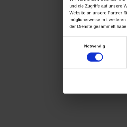
CHRISTIAN A. THEUER
und die Zugriffe auf unsere 
ANTIQUITÄTEN & KURIOSITÄTEN & M
Website an unsere Partner fü
möglicherweise mit weiteren
Wiggenreute 12
der Dienste gesammelt haben
88353 Kißlegg
Einwilligungsauswahl
Lagerverkauf Kißlegg:
Notwendig
Stolzenseeweg 32
88353 Kisslegg
© 2021 Christian A. Theuer
Vertrag widerrufen