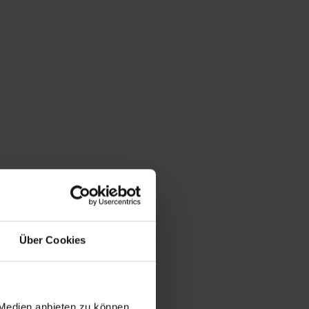
Du bist hier:
Startseite
/
Shop
/
Schlagwort: Katholizismus
Über Cookies
 Medien anbieten zu können