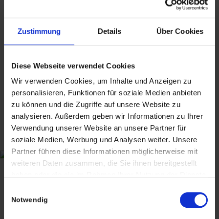
Um die besten Suchergebnisse zu erhalten, beachte bitte folgende
Zustimmung
Details
Über Cookies
Hinweise:
Überprüfe die Rechtschreibung immer sorgfältig.
Diese Webseite verwendet Cookies
Versuche es mit einem ähnlichen Suchbegriff: z.B. Tablet anstelle
Wir verwenden Cookies, um Inhalte und Anzeigen zu
von Laptop.
personalisieren, Funktionen für soziale Medien anbieten
zu können und die Zugriffe auf unsere Website zu
Versuche mehr als einen Suchbegriff zu verwenden.
analysieren. Außerdem geben wir Informationen zu Ihrer
Verwendung unserer Website an unsere Partner für
soziale Medien, Werbung und Analysen weiter. Unsere
Partner führen diese Informationen möglicherweise mit
weiteren Daten zusammen, die Sie ihnen bereitgestellt
haben oder die sie im Rahmen Ihrer Nutzung der Dienste
gesammelt haben. Sie geben Einwilligung zu unseren
Einwilligungsauswahl
Cookies, wenn Sie unsere Webseite weiterhin nutzen.
Notwendig
CHRISTIAN A. THEUER