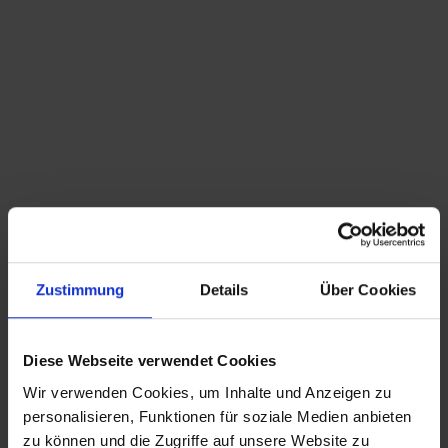
Du bist hier:
Startseite
/
Shop
/
Schlagwort: Kommode
Sortieren nach
Standard
Zeige
15 Produkte pro Seite
Mid Century Telefon Schränkchen mit Sitzpolster
Zustimmung
Details
Über Cookies
made in Sweden
Diese Webseite verwendet Cookies
Wir verwenden Cookies, um Inhalte und Anzeigen zu
personalisieren, Funktionen für soziale Medien anbieten
CHRISTIAN A. THEUER
zu können und die Zugriffe auf unsere Website zu