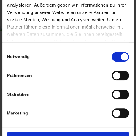
ANTIQUITÄTEN & KURIOSITÄTEN & MEHR
analysieren. Außerdem geben wir Informationen zu Ihrer
Verwendung unserer Website an unsere Partner für
Wiggenreute 12
soziale Medien, Werbung und Analysen weiter. Unsere
88353 Kißlegg
Partner führen diese Informationen möglicherweise mit
weiteren Daten zusammen, die Sie ihnen bereitgestellt
Lagerverkauf Kißlegg:
haben oder die sie im Rahmen Ihrer Nutzung der Dienste
Stolzenseeweg 32
gesammelt haben. Sie geben Einwilligung zu unseren
Einwilligungsauswahl
88353 Kisslegg
Cookies, wenn Sie unsere Webseite weiterhin nutzen.
Notwendig
Präferenzen
Termine nach Vereinbarung
Statistiken
persönlich anwesend bin ich in der Regel
Marketing
Freitags von 11.00 – 17.00 Uhr
Tel: +49 (0)7563 – 537274