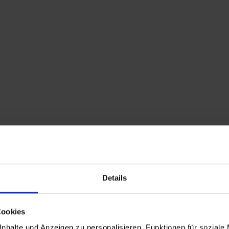
Home
Shop
Kontakt
Warenkorb
Flohmarkttermine
Details
Cookies
nhalte und Anzeigen zu personalisieren, Funktionen für soziale