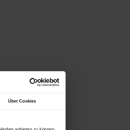
Du bist hier:
Startseite
/
Shop
/
Schlagwort: Lacoste
Über Cookies
 Medien anbieten zu können