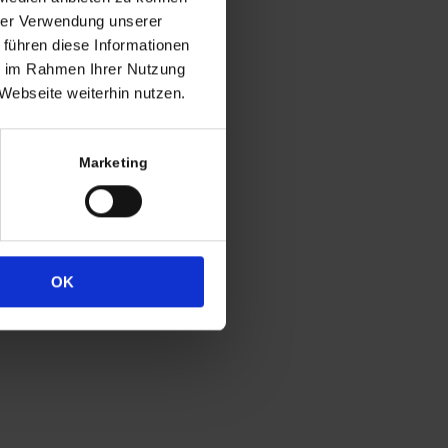
ng
hrer Verwendung unserer
 führen diese Informationen
h in der Regel
ie im Rahmen Ihrer Nutzung
 Uhr
Webseite weiterhin nutzen.
4
333
Marketing
OK
Widerrufsrecht
Datenschutz
Impressum
Cookie-Erklärung