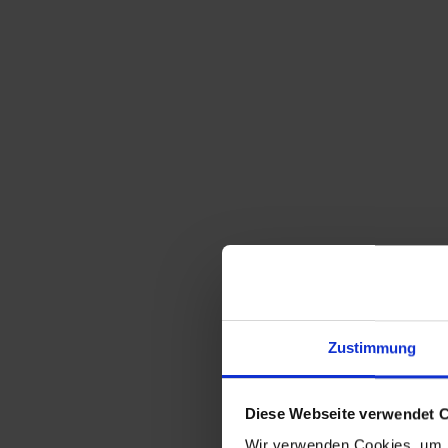
Sortieren nach
Standard
Zeige
15 Produkte pro Seite
Zustimmung
Emailschild ‚LACOSTE ORIGINAL –
COLLECTION 1987‘
Diese Webseite verwendet 
Wir verwenden Cookies, um I