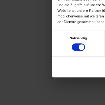
CHRISTIAN A. THEUER
und die Zugriffe auf unsere 
ANTIQUITÄTEN & KURIOSITÄTEN & M
Website an unsere Partner fü
möglicherweise mit weiteren
Wiggenreute 12
der Dienste gesammelt haben
88353 Kißlegg
Einwilligungsauswahl
Lagerverkauf Kißlegg:
Notwendig
Stolzenseeweg 32
88353 Kisslegg
© 2021 Christian A. Theuer
Vertrag widerrufen