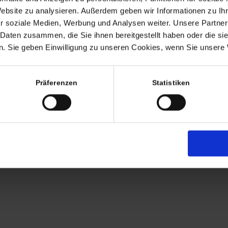
Termine nach Vereinbaru
Website zu analysieren. Außerdem geben wir Informationen zu I
EHR
r soziale Medien, Werbung und Analysen weiter. Unsere Partner
persönlich anwesend bin ic
 Daten zusammen, die Sie ihnen bereitgestellt haben oder die s
Freitags von 11.00 – 17.00
. Sie geben Einwilligung zu unseren Cookies, wenn Sie unsere 
Tel: +49 (0)7563 – 53727
Mobil: +49 (0)177 – 4639
Präferenzen
Statistiken
AGB
Zahlung
Versandkosten
Lieferung