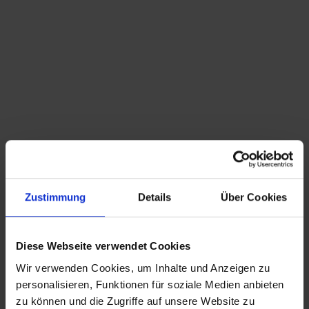
Du bist hier:
Startseite
/
Shop
/
Schlagwort: Ladeneinrichtung
Sortieren nach
Standard
Zeige
15 Produkte pro Seite
Zustimmung
Details
Über Cookies
Alte Trumpf Schokolade Vitrine
XL Deko Kleiderbügel – 126cm
70,00
€
inkl. MwSt., zzgl.
Diese Webseite verwendet Cookies
Versandkosten
Wir verwenden Cookies, um Inhalte und Anzeigen zu
personalisieren, Funktionen für soziale Medien anbieten
CHRISTIAN A. THEUER
zu können und die Zugriffe auf unsere Website zu