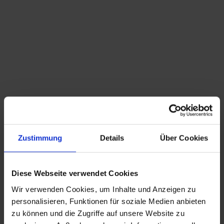
Du bist hier:
Startseite
/
Shop
/
Schlagwort: Landhaus Stil
Sortieren nach
Standard
Zeige
15 Produkte pro Seite
Zustimmung
Details
Über Cookies
antiker Kerzenhalter zum Tragen
50,00
€
inkl. MwSt., zzgl.
Versandkosten
Diese Webseite verwendet Cookies
Wir verwenden Cookies, um Inhalte und Anzeigen zu
CHRISTIAN A. THEUER
personalisieren, Funktionen für soziale Medien anbieten
ANTIQUITÄTEN & KURIOSITÄTEN & MEHR
zu können und die Zugriffe auf unsere Website zu