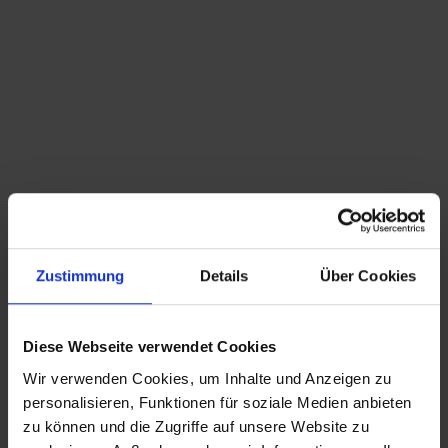
Du bist hier:
Startseite
/
Shop
/
Schlagwort: Leuchtreklame
Sortieren nach
Standard
Zeige
15 Produkte pro Seite
Zustimmung
Details
Über Cookies
große Vintage Leuchtreklame – Frauen Akt –
160cm
2.150,00
€
inkl. MwSt., zzgl.
Diese Webseite verwendet Cookies
Versandkosten
Wir verwenden Cookies, um Inhalte und Anzeigen zu
CHRISTIAN A. THEUER
personalisieren, Funktionen für soziale Medien anbieten
ANTIQUITÄTEN & KURIOSITÄTEN & MEHR
zu können und die Zugriffe auf unsere Website zu