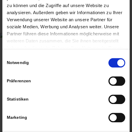
zu können und die Zugriffe auf unsere Website zu
CHRISTIAN A. THEUER
analysieren. Außerdem geben wir Informationen zu Ihrer
ANTIQUITÄTEN & KURIOSITÄTEN & MEHR
Verwendung unserer Website an unsere Partner für
soziale Medien, Werbung und Analysen weiter. Unsere
Wiggenreute 12
Partner führen diese Informationen möglicherweise mit
88353 Kißlegg
weiteren Daten zusammen, die Sie ihnen bereitgestellt
haben oder die sie im Rahmen Ihrer Nutzung der Dienste
Lagerverkauf Kißlegg:
gesammelt haben. Sie geben Einwilligung zu unseren
Einwilligungsauswahl
Stolzenseeweg 32
Cookies, wenn Sie unsere Webseite weiterhin nutzen.
Notwendig
88353 Kisslegg
Präferenzen
Statistiken
Termine nach Vereinbarung
Marketing
persönlich anwesend bin ich in der Regel
Freitags von 11.00 – 17.00 Uhr