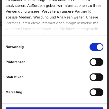
ANTIQUITÄTEN & KURIOSITÄTEN & MEHR
analysieren. Außerdem geben wir Informationen zu Ihrer
Verwendung unserer Website an unsere Partner für
Wiggenreute 12
soziale Medien, Werbung und Analysen weiter. Unsere
88353 Kißlegg
Partner führen diese Informationen möglicherweise mit
weiteren Daten zusammen, die Sie ihnen bereitgestellt
Lagerverkauf Kißlegg:
haben oder die sie im Rahmen Ihrer Nutzung der Dienste
Stolzenseeweg 32
gesammelt haben. Sie geben Einwilligung zu unseren
Einwilligungsauswahl
88353 Kisslegg
Cookies, wenn Sie unsere Webseite weiterhin nutzen.
Notwendig
Präferenzen
Statistiken
Termine nach Vereinbarung
persönlich anwesend bin ich in der Regel
Marketing
Freitags von 11.00 – 17.00 Uhr
Tel: +49 (0)7563 – 537274