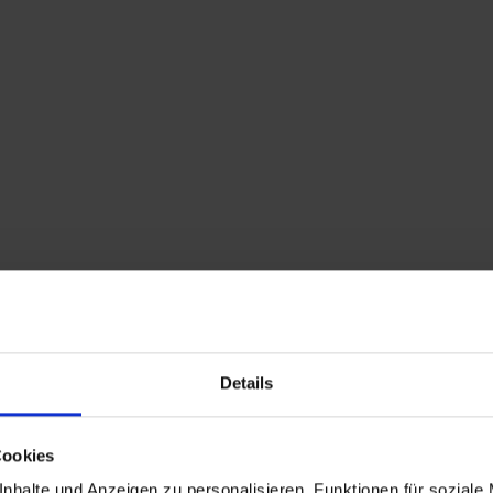
Home
Shop
Kontakt
Warenkorb
Flohmarkttermine
Details
Mid Century Telefon Schränkchen mit
Sitzpolster made in Sweden
Cookies
nhalte und Anzeigen zu personalisieren, Funktionen für soziale