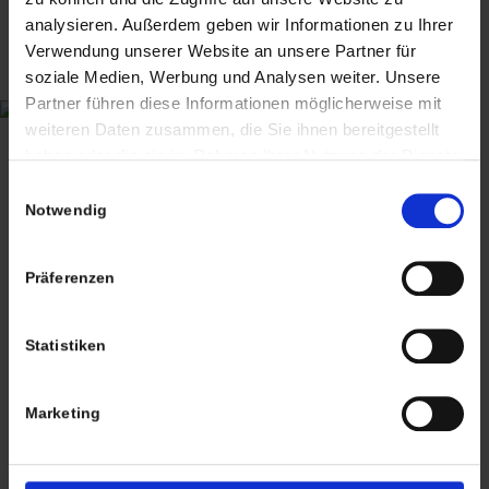
ANTIQUITÄTEN & KURIOSITÄTEN & MEHR
analysieren. Außerdem geben wir Informationen zu Ihrer
Verwendung unserer Website an unsere Partner für
Wiggenreute 12
soziale Medien, Werbung und Analysen weiter. Unsere
88353 Kißlegg
Partner führen diese Informationen möglicherweise mit
weiteren Daten zusammen, die Sie ihnen bereitgestellt
Lagerverkauf Kißlegg:
haben oder die sie im Rahmen Ihrer Nutzung der Dienste
Stolzenseeweg 32
gesammelt haben. Sie geben Einwilligung zu unseren
Einwilligungsauswahl
88353 Kisslegg
Cookies, wenn Sie unsere Webseite weiterhin nutzen.
Notwendig
Präferenzen
Statistiken
Termine nach Vereinbarung
persönlich anwesend bin ich in der Regel
Marketing
Freitags von 11.00 – 17.00 Uhr
Tel: +49 (0)7563 – 537274