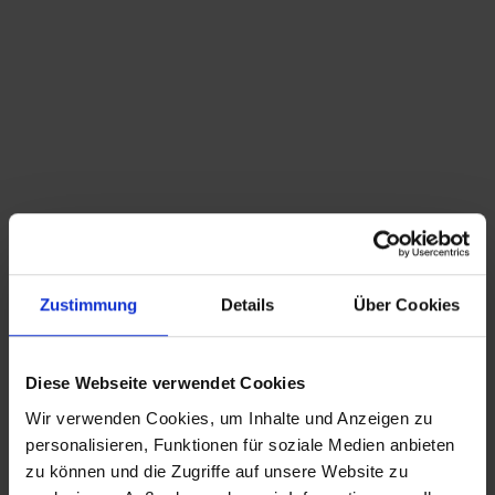
Du bist hier:
Startseite
/
Shop
/
Schlagwort: Prof. Aloys F. Gangkofner
Sortieren nach
Standard
Zeige
15 Produkte pro Seite
Zustimmung
Details
Über Cookies
Prof. Aloys F. Gangkofner Glas Lampe Peill &
Putzler
Diese Webseite verwendet Cookies
Wir verwenden Cookies, um Inhalte und Anzeigen zu
CHRISTIAN A. THEUER
personalisieren, Funktionen für soziale Medien anbieten
ANTIQUITÄTEN & KURIOSITÄTEN & MEHR
zu können und die Zugriffe auf unsere Website zu