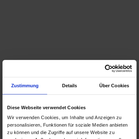
Du bist hier:
Startseite
/
Shop
/
Schlagwort: Rego Möbel
Sortieren nach
Standard
Zeige
15 Produkte pro Seite
Zustimmung
Details
Über Cookies
1 v 2 Mid Century – Günter Renkel Regal – Rego
Möbel
420,00
€
inkl. MwSt., zzgl.
Diese Webseite verwendet Cookies
Versandkosten
Wir verwenden Cookies, um Inhalte und Anzeigen zu
CHRISTIAN A. THEUER
personalisieren, Funktionen für soziale Medien anbieten
ANTIQUITÄTEN & KURIOSITÄTEN & MEHR
zu können und die Zugriffe auf unsere Website zu